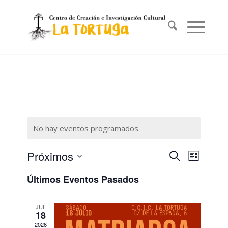
No hay eventos programados.
Navegac
Navega
Próximos
Buscar
Lista
de
de
Selecciona
vistas
Últimos Eventos Pasados
búsqued
la
de
fecha.
Evento
y
JUL
vistas
18
2026