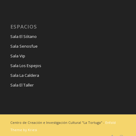
ESPACIOS
Sala El Sótano
Sala Senosfue
Sala Vip
Sala Los Espejos
Sala La Caldera
Sala El Taller
Centro de Creación e Investigación Cultural "La Tortuga" -
Enfold
Theme by Kriesi