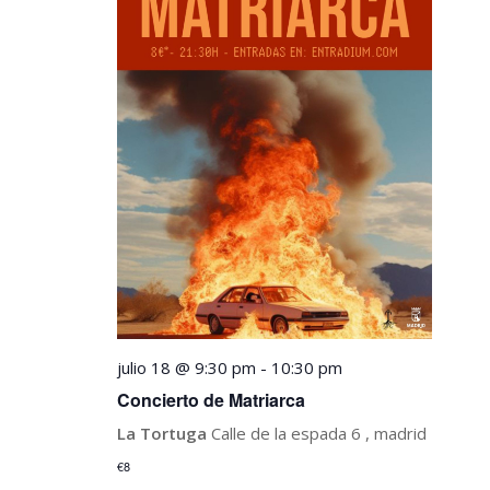
de
Eventos
julio 18 @ 9:30 pm
-
10:30 pm
Concierto de Matriarca
La Tortuga
Calle de la espada 6 , madrid
€8