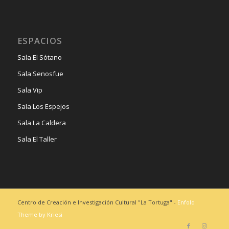
ESPACIOS
Sala El Sótano
Sala Senosfue
Sala Vip
Sala Los Espejos
Sala La Caldera
Sala El Taller
Centro de Creación e Investigación Cultural "La Tortuga" -
Enfold
Theme by Kriesi