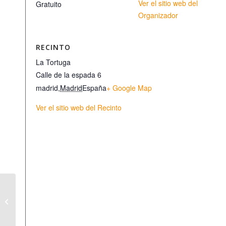
Ver el sitio web del
Gratuito
Organizador
RECINTO
La Tortuga
Calle de la espada 6
madrid
,
Madrid
España
+ Google Map
Ver el sitio web del Recinto
Verano animal –
poesía encordada