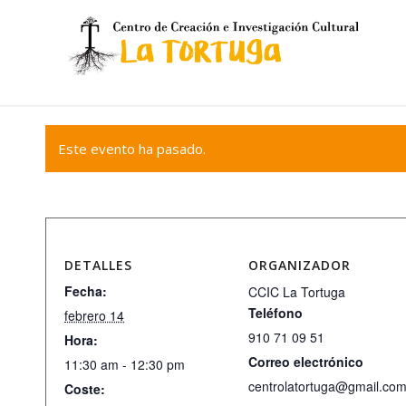
Este evento ha pasado.
DETALLES
ORGANIZADOR
Fecha:
CCIC La Tortuga
Teléfono
febrero 14
910 71 09 51
Hora:
Correo electrónico
11:30 am - 12:30 pm
centrolatortuga@gmail.co
Coste: