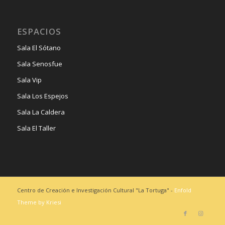
ESPACIOS
Sala El Sótano
Sala Senosfue
Sala Vip
Sala Los Espejos
Sala La Caldera
Sala El Taller
Centro de Creación e Investigación Cultural "La Tortuga" -
Enfold
Theme by Kriesi