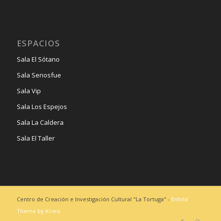
ESPACIOS
Sala El Sótano
Sala Senosfue
Sala Vip
Sala Los Espejos
Sala La Caldera
Sala El Taller
Centro de Creación e Investigación Cultural "La Tortuga" -
Enfold
Theme by Kriesi