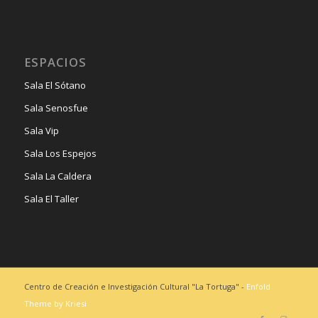
ESPACIOS
Sala El Sótano
Sala Senosfue
Sala Vip
Sala Los Espejos
Sala La Caldera
Sala El Taller
Centro de Creación e Investigación Cultural "La Tortuga" -
Enfold
Theme by Kriesi