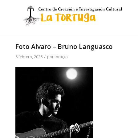
Foto Alvaro – Bruno Languasco
/
6 febrero, 2026
por
tortugo