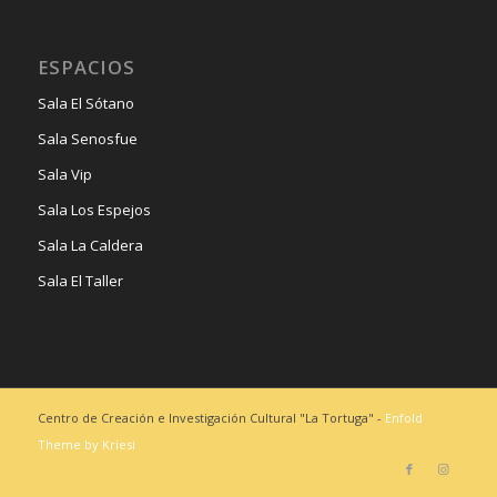
ESPACIOS
Sala El Sótano
Sala Senosfue
Sala Vip
Sala Los Espejos
Sala La Caldera
Sala El Taller
Centro de Creación e Investigación Cultural "La Tortuga" -
Enfold
Theme by Kriesi