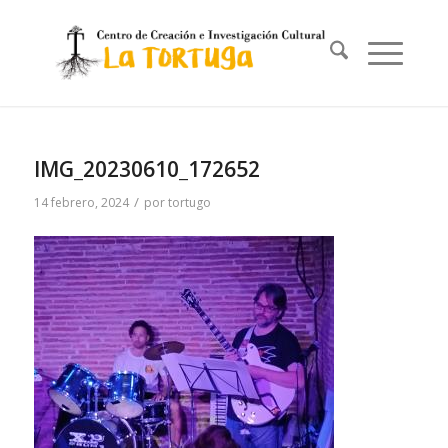
IMG_20230610_172652
/
14 febrero, 2024
por
tortugo