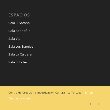
ESPACIOS
Sala El Sótano
Sala Senosfue
Sala Vip
Sala Los Espejos
Sala La Caldera
Sala El Taller
Centro de Creación e Investigación Cultural "La Tortuga" -
Enfold
Theme by Kriesi