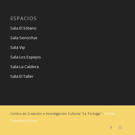
ESPACIOS
Sala El Sótano
Sala Senosfue
Sala Vip
Sala Los Espejos
Sala La Caldera
Sala El Taller
Centro de Creación e Investigación Cultural "La Tortuga" -
Enfold
Theme by Kriesi