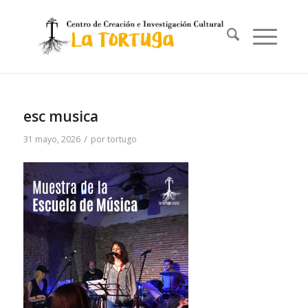
esc musica
/
31 mayo, 2026
por
tortugo