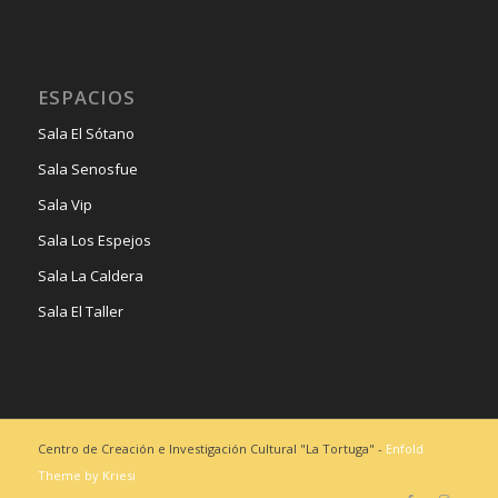
ESPACIOS
Sala El Sótano
Sala Senosfue
Sala Vip
Sala Los Espejos
Sala La Caldera
Sala El Taller
Centro de Creación e Investigación Cultural "La Tortuga" -
Enfold
Theme by Kriesi