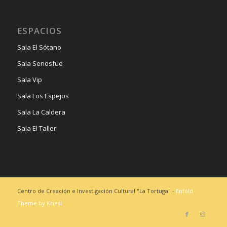
ESPACIOS
Sala El Sótano
Sala Senosfue
Sala Vip
Sala Los Espejos
Sala La Caldera
Sala El Taller
Centro de Creación e Investigación Cultural "La Tortuga" -
Enfold
Theme by Kriesi